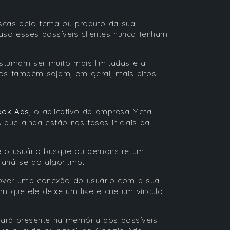
uscas pelo tema ou produto da sua
aso esses possíveis clientes nunca tenham
tumam ser muito mais limitadas e a
os também sejam, em geral, mais altos.
ook Ads
, o aplicativo da empresa Meta
 que ainda estão nas fases iniciais da
e o usuário busque ou demonstre um
análise do algoritmo.
mover uma conexão do usuário com a sua
om que ele deixe um like e crie um vínculo
nará presente na memória dos possíveis