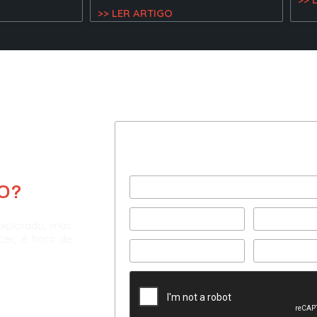
>> LER ARTIGO
Preencha com seus dad
e agende uma consultor
O?
explorado, mas
scer, é hora de