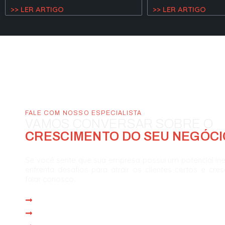
>> LER ARTIGO
>> LER ARTIGO
FALE COM NOSSO ESPECIALISTA
VAMOS CONVERSAR SOBRE O
CRESCIMENTO DO SEU NEGÓCI
Se você sente que sua empresa possui um potencial in
enfrenta desafios para atrair os clientes certos e cre
falar conosco.
Atendimento imediato
Reunião com especialista em até 1 dia