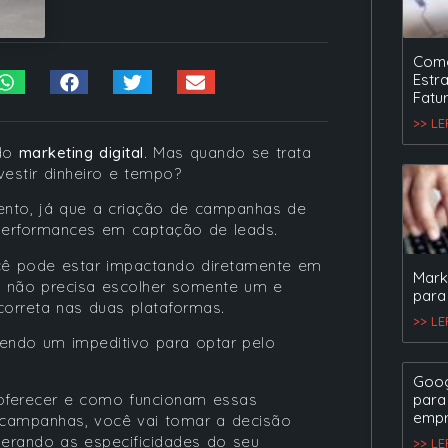
Como
Estr
Fatu
>> L
 do
marketing digital
. Mas quando se trata
nvestir dinheiro e tempo?
ento, já que a criação de campanhas de
 performances em captação de leads.
cê pode estar impactando diretamente em
Mark
ê não precisa escolher somente um e
para
 correta nas duas plataformas.
>> L
endo um impeditivo para optar pelo
Goog
oferecer e como funcionam essas
para
empr
 campanhas, você vai tomar a decisão
derando as especificidades do seu
>> L