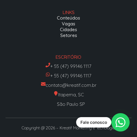
LINKS
Conteúdos
Vagas
Cidades
Setores
ESCRITÓRIO
+ 55 (47) 99146 1117
+ 55 (47) 99146 1117
contato@kreatif.com.br
Itapema, SC
São Paulo SP
Fale conosco
Copyright @ 2026 – Kreatif Marketing e Tecnologia