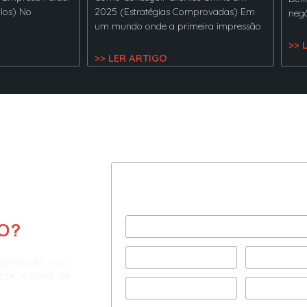
-los) No
2025 (Estratégias Comprovadas) Em
negó
um mundo onde a primeira impressão
>> 
>> LER ARTIGO
Preencha com seus dad
e agende uma consultor
O?
explorado, mas
scer, é hora de