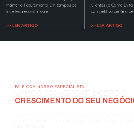
Manter o Faturamento Em tempos de
Clientes (e Como Evitá
incerteza econômica e
competitivo cenário de
>> LER ARTIGO
>> LER ARTIGO
FALE COM NOSSO ESPECIALISTA
VAMOS CONVERSAR SOBRE O
CRESCIMENTO DO SEU NEGÓCI
Se você sente que sua empresa possui um potencial in
enfrenta desafios para atrair os clientes certos e cre
falar conosco.