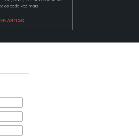
cios cada vez mais
LER ARTIGO
os
ia