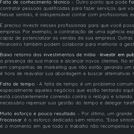
Falta de conhecimento técnico
– Outro ponto que pode
fa
contratar pessoas qualificadas para fazer serviços que v
Nesse sentido, é indispensável contar com profissionais 
É preciso investir nesses profissionais para que você po
empresa. Por exemplo, a contratação de uma agência expe
capaz de potencializar as vendas da sua empresa. Outras
financeiro também podem colaborar para melhorar a ges
Baixo retorno dos investimentos de mídia
-
Investir em pub
a presença da sua marca e alcançar novos clientes. No en
em campanhas de marketing que não estão gerando um ret
é hora de reavaliar sua abordagem e buscar alternativas 
Falta de tempo
- A falta de tempo é um problema comu
especialmente aqueles negócios que estão tentando equili
está constantemente correndo contra o relógio e lutando 
necessário repensar sua gestão do tempo e delegar tare
Muito esforço e pouco resultado
– Por último, um grand
fracassar
é o esforço dedicado sem retorno. “Esse sintoma
é o momento em que todo o trabalho não recompensa v