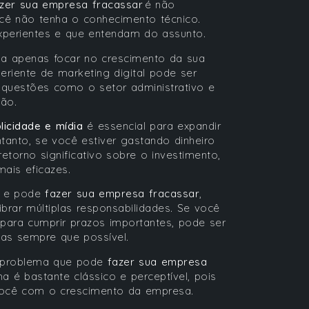
zer sua empresa fracassar
é não
ocê não tenha o conhecimento técnico.
experientes e que entendam do assunto.
ssa apenas focar no crescimento da sua
riente de marketing digital pode ser
 questões como o setor administrativo e
tão.
licidade e mídia
é essencial para expandir
tanto, se você estiver gastando dinheiro
orno significativo sobre o investimento,
mais eficazes.
m e pode
fazer sua empresa fracassar
,
brar múltiplas responsabilidades. Se você
para cumprir prazos importantes, pode ser
fas sempre que possível.
e problema que pode
fazer sua empresa
 é bastante clássico e perceptível, pois
ocê com o crescimento da empresa.