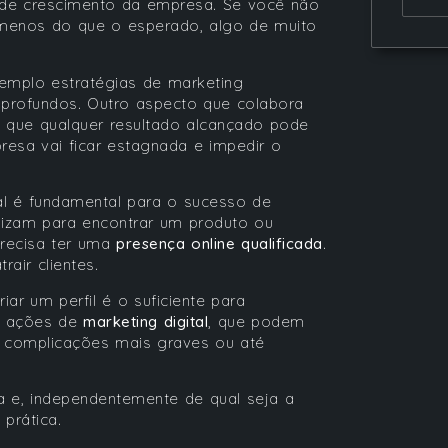
a de crescimento da empresa. Se você não
 menos do que o esperado, algo de muito
emplo estratégias de marketing
profundos. Outro aspecto que colabora
 que qualquer resultado alcançado pode
presa vai ficar estagnada e impedir o
al é fundamental para o sucesso de
ilizam para encontrar um produto ou
 precisa ter uma
presença online qualificada
.
rair clientes.
r um perfil é o suficiente para
ar ações de
marketing digital
, que podem
r complicações mais graves ou até
a e, independentemente de qual seja a
 prática.