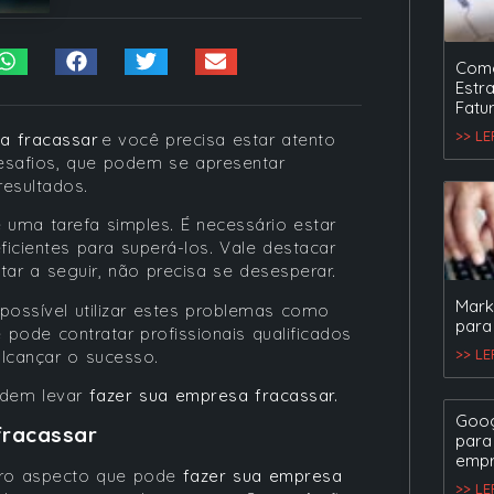
Como
Estr
Fatu
>> L
a fracassar
e você precisa estar atento
esafios, que podem se apresentar
resultados.
 uma tarefa simples. É necessário estar
icientes para superá-los. Vale destacar
r a seguir, não precisa se desesperar.
Mark
possível utilizar estes problemas como
para
pode contratar profissionais qualificados
>> L
alcançar o sucesso.
odem levar
fazer sua empresa fracassar.
Goog
fracassar
para
empr
ro aspecto que pode
fazer sua empresa
>> L