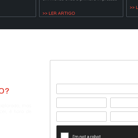
>> 
>> LER ARTIGO
Preencha com seus dad
e agende uma consultor
O?
explorado, mas
scer, é hora de