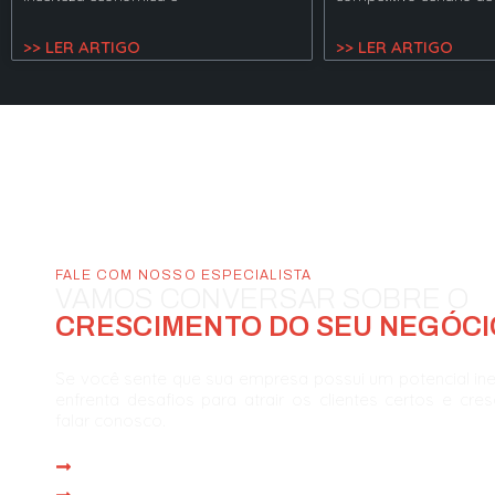
>> LER ARTIGO
>> LER ARTIGO
FALE COM NOSSO ESPECIALISTA
VAMOS CONVERSAR SOBRE O
CRESCIMENTO DO SEU NEGÓCI
Se você sente que sua empresa possui um potencial in
enfrenta desafios para atrair os clientes certos e cre
falar conosco.
Atendimento imediato