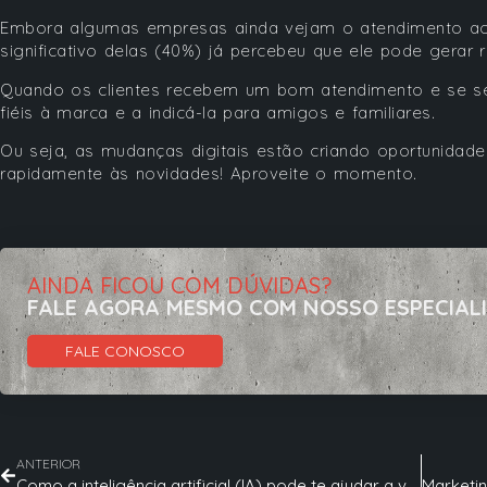
Embora algumas empresas ainda vejam o atendimento ao
significativo delas (40%) já percebeu que ele pode gerar
Quando os clientes recebem um bom atendimento e se se
fiéis à marca e a indicá-la para amigos e familiares.
Ou seja, as mudanças digitais estão criando oportunidad
rapidamente às novidades! Aproveite o momento.
AINDA FICOU COM DÚVIDAS?
FALE AGORA MESMO COM NOSSO ESPECIAL
FALE CONOSCO
ANTERIOR
Como a inteligência artificial (IA) pode te ajudar a vender mais