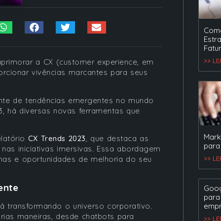
Como
Estr
Fatu
>> L
aprimorar a CX (customer experience, em
orcionar vivências marcantes para seus
nte de tendências emergentes no mundo
3, há diversas novas ferramentas que
Mark
latório
CX Trends 2023
, que destaca as
para
 nas iniciativas imersivas. Essa abordagem
lemas e oportunidades de melhoria do seu
>> L
ente
Goog
para
 transformando o universo corporativo.
empr
árias maneiras, desde chatbots para
>> L