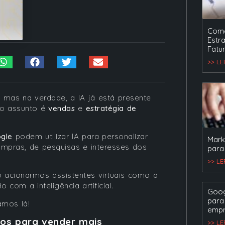
Como
Estr
Fatu
>> L
 mas na verdade, a IA já está presente
 o assunto é
vendas
e
estratégia de
gle
podem utilizar IA para personalizar
Mark
mpras, de pesquisas e interesses dos
para
>> L
 acionarmos assistentes virtuais como a
com a inteligência artificial.
Goog
para
amos lá!
empr
dados para vender mais
>> L