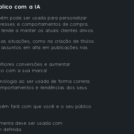
blico com a IA
bém pode ser usada para personalizar
teresses e comportamentos de compra.
tende a manter os atuais clientes ativos.
sas situações, como na criação de títulos
e assuntos em alta em publicações nas
elhores conversões e aumentar
ico com a sua marca!
cnologia ao ser usada de forma correta
 comportamentos e tendências dos seus
ém fará com que você e o seu público
ramenta deve ser usada com
 definida.