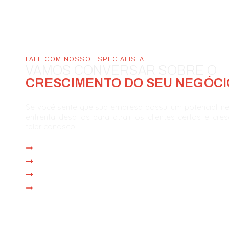
FALE COM NOSSO ESPECIALISTA
VAMOS CONVERSAR SOBRE O
CRESCIMENTO DO SEU NEGÓCI
Se você sente que sua empresa possui um potencial in
enfrenta desafios para atrair os clientes certos e cre
falar conosco.
Atendimento imediato
Reunião com especialista em até 1 dia
Proposta personalizada na própria reunião
Operação iniciada em até 15 dias