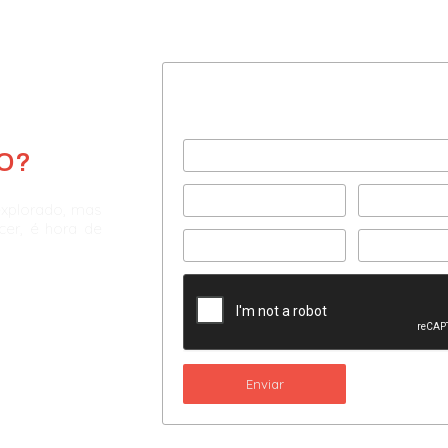
Preencha com seus dad
e agende uma consultor
O?
explorado, mas
scer, é hora de
Enviar