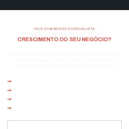
FALE COM NOSSO ESPECIALISTA
VAMOS CONVERSAR SOBRE O
CRESCIMENTO DO SEU NEGÓCIO?
Se você sente que sua empresa possui um potencial
inexplorado, mas enfrenta desafios para atrair os
clientes certos e crescer, é hora de falar conosco.
Atendimento imediato
Reunião com especialista em até 1 dia
Proposta personalizada na própria reunião
Operação iniciada em até 15 dias