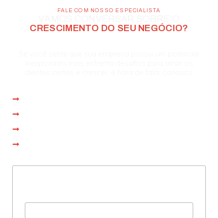
FALE COM NOSSO ESPECIALISTA
VAMOS CONVERSAR SOBRE O
CRESCIMENTO DO SEU NEGÓCIO?
Se você sente que sua empresa possui um potencial
inexplorado, mas enfrenta desafios para atrair os
clientes certos e crescer, é hora de falar conosco.
Atendimento imediato
Reunião com especialista em até 1 dia
Proposta personalizada na própria reunião
Operação iniciada em até 15 dias
Preencha com seus dados
e agende uma consultoria