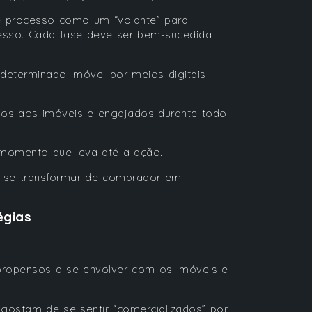
se processo como um “volante” para
cesso. Cada fase deve ser bem-sucedida
 determinado imóvel por meios digitais
dos aos imóveis e engajados durante todo
o momento que leva até a ação.
a se transformar de comprador em
égias
 propensos a se envolver com os imóveis e
gostam de se sentir “comercializados” por