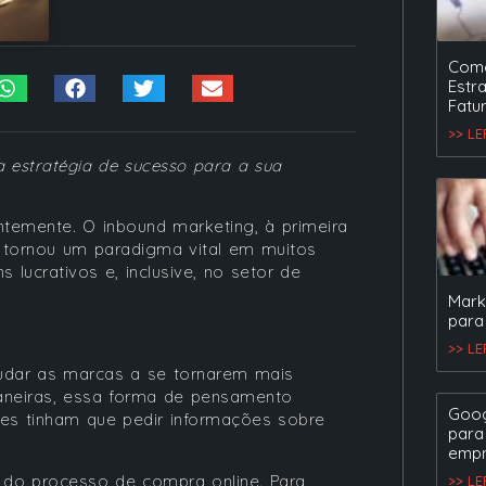
Como
Estr
Fatu
>> L
 estratégia de sucesso para a sua
temente. O inbound marketing, à primeira
 tornou um paradigma vital em muitos
 lucrativos e, inclusive, no setor de
Mark
para
>> L
udar as marcas a se tornarem mais
maneiras, essa forma de pensamento
Goog
es tinham que pedir informações sobre
para
empr
do processo de compra online. Para
>> L