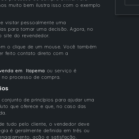
mos muito bem ilustra isso com o exemplo
ue visitar pessoalmente uma
ias para tomar uma decisão. Agora, no
 site do revendedor.
 com o clique de um mouse. Você também
r feito contato direto com a
 venda em Itapema
ou serviço é
e no processo de compra.
ios
onjunto de princípios para ajudar uma
uto que oferece e que, no caso das
da.
 de tudo pelo cliente, o vendedor deve
égia é geralmente definida em três ou
engajamento, ação e satisfação.