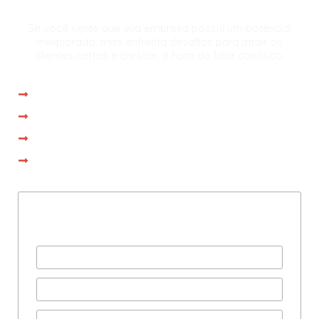
Se você sente que sua empresa possui um potencial
inexplorado, mas enfrenta desafios para atrair os
clientes certos e crescer, é hora de falar conosco.
Atendimento imediato
Reunião com especialista em até 1 dia
Proposta personalizada na própria reunião
Operação iniciada em até 15 dias
Preencha com seus dados
e agende uma consultoria