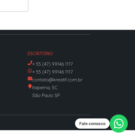
ESCRITÓRIO
+ 55 (47) 99146 1117
+ 55 (47) 99146 1117
contato@kreatif.com.br
Itapema, SC
São Paulo SP
Fale conosco