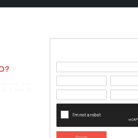
Preencha com seus dad
e agende uma consultor
O?
explorado, mas
scer, é hora de
Enviar