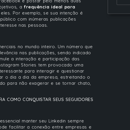
 facebook é postar pelo menos duas
bjetivos, a
frequência ideal para
eles. Por exemplo, se sua intenção é
público com inúmeras publicações
nteresse nas pessoas.
merciais no mundo inteiro. Um número que
levância nas publicações, sendo indicado
ule a interação e participação das
 Instagram Stories tem provocado uma
teressante para interagir e questionar
r o dia a dia da empresa, estreitando o
ado para não exagerar e se tornar chato,
UBRA COMO CONQUISTAR SEUS SEGUIDORES
 essencial manter seu Linkedin sempre
ode facilitar a conexão entre empresas e