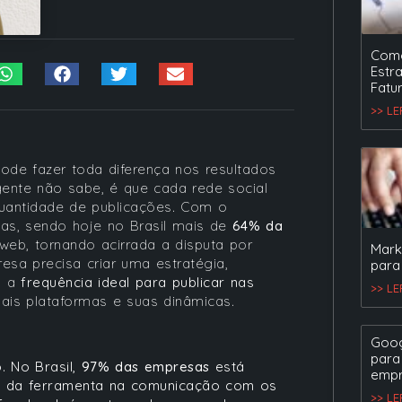
Como
Estr
Fatu
>> L
ode fazer toda diferença nos resultados
gente não sabe, é que cada rede social
quantidade de publicações. Com o
s, sendo hoje no Brasil mais de
64% da
web, tornando acirrada a disputa por
Mark
sa precisa criar uma estratégia,
para
o a
frequência ideal para publicar nas
>> L
ipais plataformas e suas dinâmicas.
Goog
para
. No Brasil,
97% das empresas
está
empr
ia da ferramenta na comunicação com os
>> L