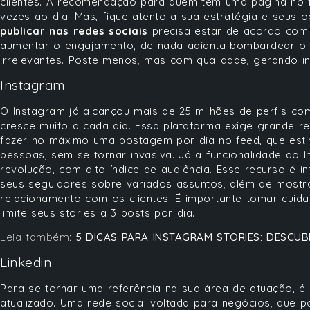
clientes. A recomendação para quem tem uma página no
vezes ao dia. Mas, fique atento a sua estratégia e seus o
publicar nas redes sociais
precisa estar de acordo com 
aumentar o engajamento, de nada adianta bombardear o 
irrelevantes. Poste menos, mas com qualidade, gerando i
Instagram
O Instagram já alcançou mais de 25 milhões de perfis co
cresce muito a cada dia. Essa plataforma exige grande re
fazer no máximo uma postagem por dia no feed, que estim
pessoas, sem se tornar invasiva. Já a funcionalidade do
revolução, com alto índice de audiência. Esse recurso é in
seus seguidores sobre variados assuntos, além de mostra
relacionamento com os clientes. É importante tomar cuid
limite seus stories a 3 posts por dia.
Leia também:
5 DICAS PARA INSTAGRAM STORIES: DESC
Linkedin
Para se tornar uma referência na sua área de atuação, é
atualizado. Uma rede social voltada para negócios, que p