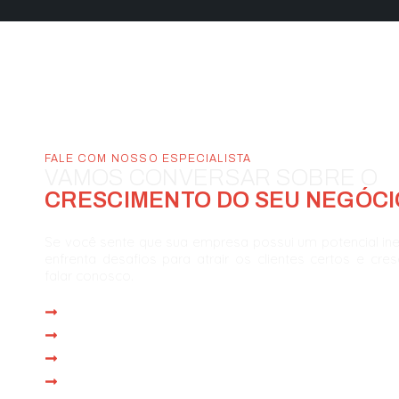
FALE COM NOSSO ESPECIALISTA
VAMOS CONVERSAR SOBRE O
CRESCIMENTO DO SEU NEGÓCI
Se você sente que sua empresa possui um potencial in
enfrenta desafios para atrair os clientes certos e cre
falar conosco.
Atendimento imediato
Reunião com especialista em até 1 dia
Proposta personalizada na própria reunião
Operação iniciada em até 15 dias