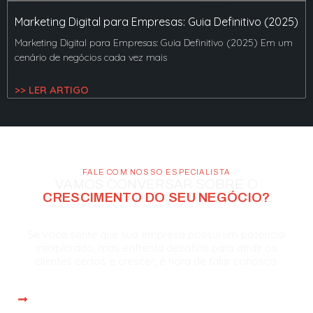
Marketing Digital para Empresas: Guia Definitivo (2025)
Marketing Digital para Empresas: Guia Definitivo (2025) Em um
cenário de negócios cada vez mais
>> LER ARTIGO
FALE COM NOSSO ESPECIALISTA
VAMOS CONVERSAR SOBRE O
CRESCIMENTO DO SEU NEGÓCIO?
Se você sente que sua empresa possui um potencial
inexplorado, mas enfrenta desafios para atrair os
clientes certos e crescer, é hora de falar conosco.
Atendimento imediato