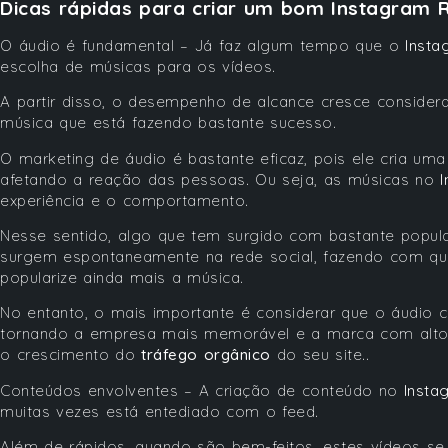
Dicas rápidas para criar um bom Instagram R
O áudio é fundamental – Já faz algum tempo que o
Insta
escolha de músicas para os vídeos.
A partir disso, o desempenho de alcance cresce conside
música que está fazendo bastante sucesso.
O marketing de áudio é bastante eficaz, pois ele cria u
afetando a reação das pessoas. Ou seja, as músicas no
experiência e o comportamento.
Nesse sentido, algo que tem surgido com bastante popula
surgem espontaneamente na rede social, fazendo com que
popularize ainda mais a música.
No entanto, o mais importante é considerar que o áudio c
tornando a empresa mais memorável e a marca com alto
o crescimento do
tráfego orgânico
do seu site..
Conteúdos envolventes – A criação de conteúdo no
Insta
muitas vezes está entediado com o feed.
Além de rápidos, quando são bem-feitos, estes vídeos 