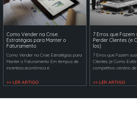
Como Vender na Crise:
7 Erros que Fazem
Estratégias para Manter o
Perder Clientes (e 
Faturamento
los)
Como Vender na Crise: Estratégias para
7 Erros que Fazem sua
Manter o Faturamento Em tempos de
Clientes (e Como Evitá
incerteza econômica e
competitivo cenário de
>> LER ARTIGO
>> LER ARTIGO