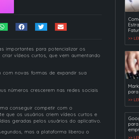
Como
Estr
Fatu
>> L
 importantes para potencializar os
 criar vídeos curtos, que vem aumentando
a com novas formas de expandir sua
Mark
eus números crescerem nas redes sociais
para
>> L
orma conseguir competir com o
te que os usuários criem vídeos curtos e
Goog
dias geradas pelos usuários do aplicativo.
para
empr
segundos, mas a plataforma liberou o
>> L