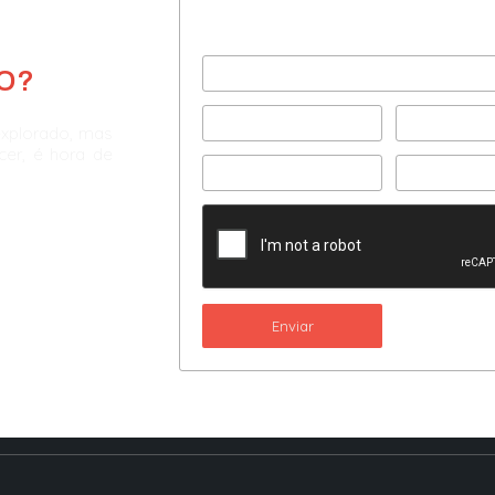
Preencha com seus dad
e agende uma consultor
O?
explorado, mas
scer, é hora de
Enviar