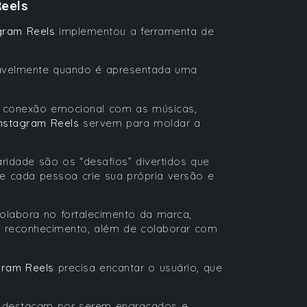
eels
gram Reels
implementou a ferramenta de
ravelmente quando é apresentada uma
ma conexão emocional com as músicas,
Instagram Reels
servem para moldar a
ridade são os “desafios” divertidos que
 cada pessoa crie sua própria versão e
olabora no fortalecimento da marca,
 reconhecimento, além de colaborar com
gram Reels
precisa encantar o usuário, que
se destacam por serem engraçados e