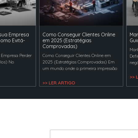
 sua Empresa
Como Conseguir Clientes Online
Mar
Como Evitá-
em 2025 (Estratégias
Gui
Comprovadas)
Mark
 Empresa Perder
Como Conseguir Clientes Online em
Defi
-los) No
2025 (Estratégias Comprovadas) Em
negó
um mundo onde a primeira impressão
>> 
>> LER ARTIGO