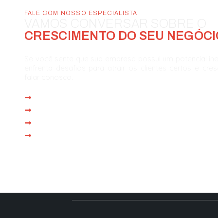
FALE COM NOSSO ESPECIALISTA
VAMOS CONVERSAR SOBRE O
CRESCIMENTO DO SEU NEGÓCI
Se você sente que sua empresa possui um potencial in
enfrenta desafios para atrair os clientes certos e cre
falar conosco.
Atendimento imediato
Reunião com especialista em até 1 dia
Proposta personalizada na própria reunião
Operação iniciada em até 15 dias