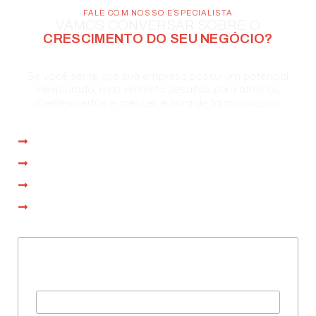
FALE COM NOSSO ESPECIALISTA
VAMOS CONVERSAR SOBRE O
CRESCIMENTO DO SEU NEGÓCIO?
Se você sente que sua empresa possui um potencial
inexplorado, mas enfrenta desafios para atrair os
clientes certos e crescer, é hora de falar conosco.
Atendimento imediato
Reunião com especialista em até 1 dia
Proposta personalizada na própria reunião
Operação iniciada em até 15 dias
Preencha com seus dados
e agende uma consultoria