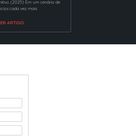
nitivo (2025) Em um cenário de
cios cada vez mais
LER ARTIGO
os
ia