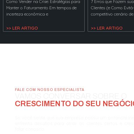
Como Vender na Crise: Estratégias para
7 Erros que Fazem sua
Manter o Faturamento Em tempos de
Clientes (e Como Evitá
incerteza econômica e
competitivo cenário de
>> LER ARTIGO
>> LER ARTIGO
FALE COM NOSSO ESPECIALISTA
VAMOS CONVERSAR SOBRE O
CRESCIMENTO DO SEU NEGÓCI
Se você sente que sua empresa possui um potencial in
enfrenta desafios para atrair os clientes certos e cre
falar conosco.