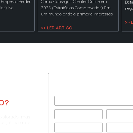
 Empresa Perder
Como Conseguir Clientes Online em
Defi
-los) No
2025 (Estratégias Comprovadas) Em
negó
um mundo onde a primeira impressão
>> 
>> LER ARTIGO
Preencha com seus dad
e agende uma consultor
O?
explorado, mas
scer, é hora de