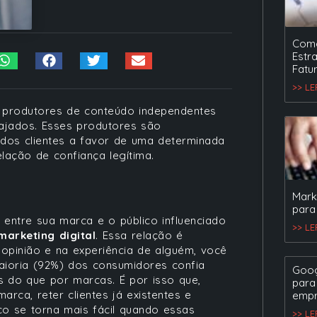
Como
Estr
Fatu
>> L
 produtores de conteúdo independentes
ajados. Esses produtores são
 dos clientes a favor de uma determinada
ação de confiança legítima.
Mark
para
 entre sua marca e o público influenciado
>> L
marketing digital
. Essa relação é
opinião e na experiência de alguém, você
aioria (92%) dos consumidores confia
Goog
 do que por marcas. É por isso que,
para
arca, reter clientes já existentes e
empr
o se torna mais fácil quando essas
>> L