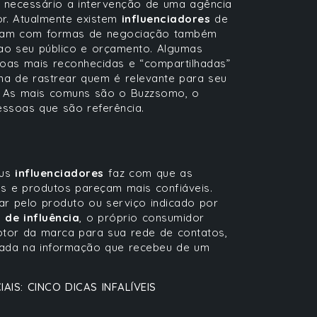
é necessário a intervenção de uma agência
or. Atualmente existem
influenciadores
de
alham com formas de negociação também
 ao seu público e orçamento. Algumas
soas mais reconhecidas e “compartilhadas”
a de rastrear quem é relevante para seu
a. As mais comuns são o
Buzzsomo
, o
ssoas que são referência.
eus
influenciadores
faz com que as
s e produtos pareçam mais confiáveis.
r pelo produto ou serviço indicado por
 de influência
, o próprio consumidor
or da marca para sua rede de contatos,
tada na informação que recebeu de um
IS: CINCO DICAS INFALÍVEIS