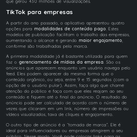
que gerou 430 milhões de visualizações.
TikTok para empresas
A partir do ano passado, o aplicativo apresentou quatro
opções para
modalidades de conteúdo pago
. Estes
modelos de publicação facilitam o trabalho das empresas,
aumentando o alcance e gerando
maior engajamento
,
conforme são trabalhadas pela marca.
A primeira modalidade já é bastante utilizada para quem
faz o
gerenciamento de mídias da empresa
. São os
anúncios que aparecem enquanto um usuário navega pelo
feed. Eles podem aparecer da mesma forma que o
conteúdo orgânico, ou seja, entre 9 e 15 segundos (com a
opção de o usuário pular). Assim, faça algo que chame
atenção do público e faça com que eles reajam ao seu
conteúdo e fiquem até o final do anúncio. O resultado do
anúncio pode ser calculado de acordo com o número de
vezes que clicaram em um link, número de impressões ou
vídeos visualizados, taxa de cliques e engajamento.
O outro tipo de anúncio é a “tomada de marca”. Ele é
ideal para influenciadores ou empresas atingirem o seu
público. Nesse modo, Você pode colocar links para as