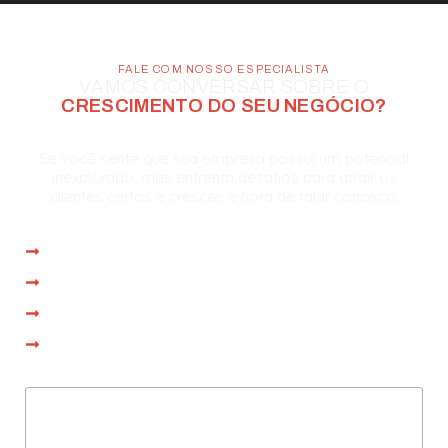
FALE COM NOSSO ESPECIALISTA
VAMOS CONVERSAR SOBRE O
CRESCIMENTO DO SEU NEGÓCIO?
Se você sente que sua empresa possui um potencial
inexplorado, mas enfrenta desafios para atrair os
clientes certos e crescer, é hora de falar conosco.
Atendimento imediato
Reunião com especialista em até 1 dia
Proposta personalizada na própria reunião
Operação iniciada em até 15 dias
Preencha com seus dados
e agende uma consultoria