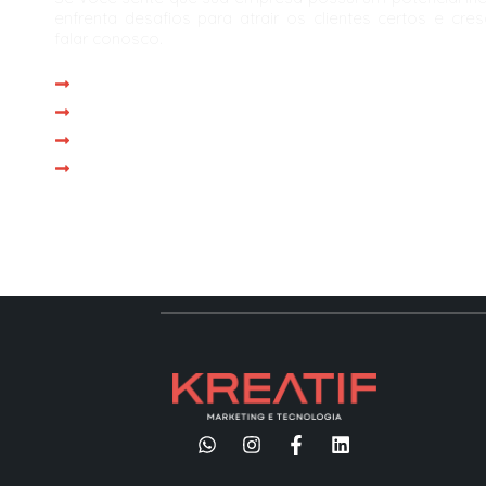
enfrenta desafios para atrair os clientes certos e cre
falar conosco.
Atendimento imediato
Reunião com especialista em até 1 dia
Proposta personalizada na própria reunião
Operação iniciada em até 15 dias