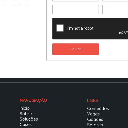
scer, é hora de
Enviar
LINKS
NAVEGAÇÃO
Início
Conteúdos
Sobre
Vagas
Soluções
Cidades
Cases
Setores