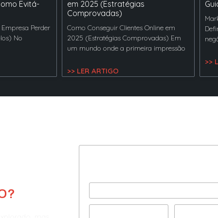
Como Evitá-
em 2025 (Estratégias
Gui
Comprovadas)
Mark
 Empresa Perder
Como Conseguir Clientes Online em
Defi
-los) No
2025 (Estratégias Comprovadas) Em
negó
um mundo onde a primeira impressão
>> 
>> LER ARTIGO
Preencha com seus dad
e agende uma consultor
O?
explorado, mas