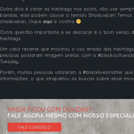
Outra dica é variar as hashtags nos posts, não use sem
banidas, elas podem causar o temido Shadowban! Temos 
shadowban, clique
aqui
e confira
Outra questão importante a se destacar é o bom senso d
hashtags.
Um caso recente que mostrou o uso errado das hashtags f
pessoas postaram imagem pretas com a #blackouttuesda
Tuesday.
Porém, muitas pessoas utilizaram a #blacklivesmatter qu
informações, o que atrapalhou as buscas sobre esse mov
AINDA FICOU COM DÚVIDAS?
FALE AGORA MESMO COM NOSSO ESPECIAL
FALE CONOSCO