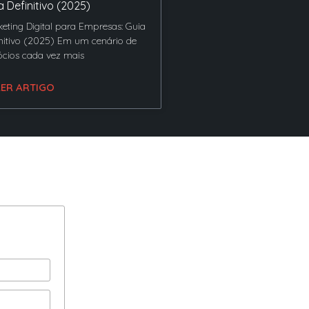
a Definitivo (2025)
eting Digital para Empresas: Guia
nitivo (2025) Em um cenário de
cios cada vez mais
LER ARTIGO
os
ia