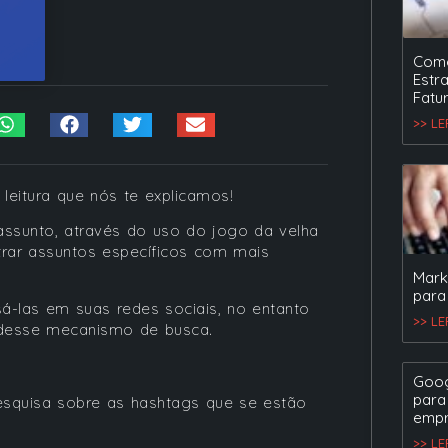
Como
Estr
Fatu
>> L
leitura que nós te explicamos!
assunto, através do uso do jogo da velha
trar assuntos específicos com mais
Mark
para
á-las em suas redes sociais, no entanto
>> L
 desse mecanismo de busca.
Goog
para
pesquisa sobre as hashtags que se estão
empr
>> L