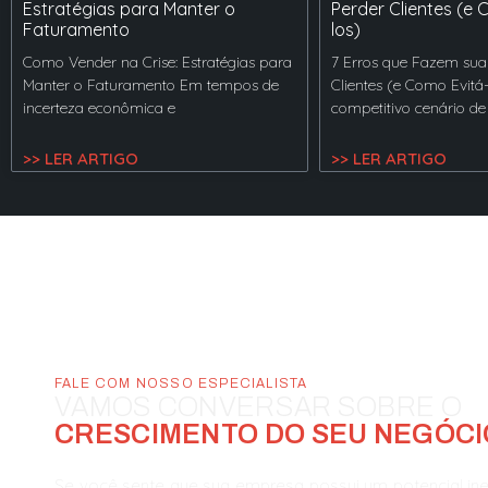
Estratégias para Manter o
Perder Clientes (e 
Faturamento
los)
Como Vender na Crise: Estratégias para
7 Erros que Fazem sua
Manter o Faturamento Em tempos de
Clientes (e Como Evitá
incerteza econômica e
competitivo cenário de
>> LER ARTIGO
>> LER ARTIGO
FALE COM NOSSO ESPECIALISTA
VAMOS CONVERSAR SOBRE O
CRESCIMENTO DO SEU NEGÓCI
Se você sente que sua empresa possui um potencial in