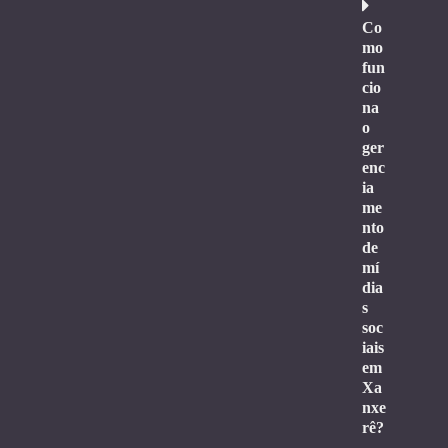
Co
mo
fun
cio
na
o
ger
enc
ia
me
nto
de
mí
dia
s
soc
iais
em
Xa
nxe
rê?