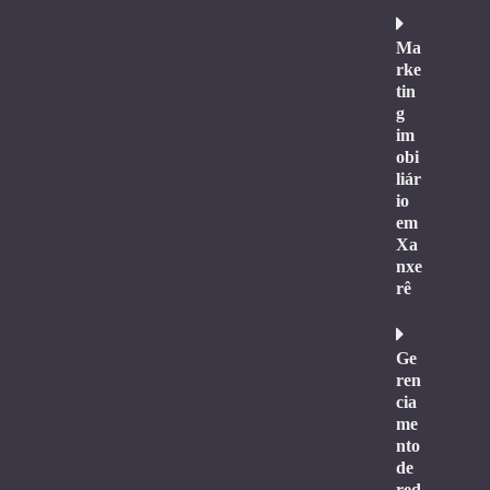
Ma
rke
tin
g
im
obi
liár
io
em
Xa
nxe
rê
Ge
ren
cia
me
nto
de
red