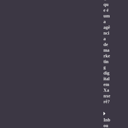
qu
e é
um
a
agê
nci
a
de
ma
rke
tin
g
dig
ital
em
Xa
nxe
rê?
Inb
ou