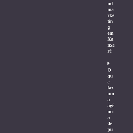
nd
ma
rke
tin
g
em
Xa
nxe
rê
O
qu
e
faz
um
a
agê
nci
a
de
pu