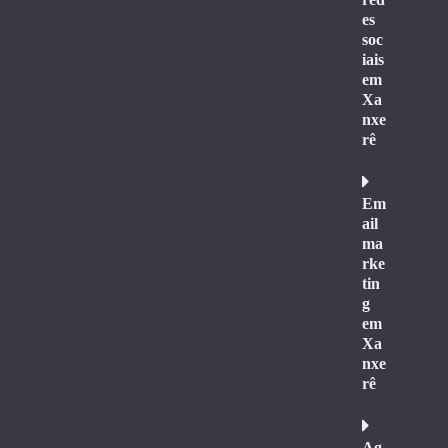
es
soc
iais
em
Xa
nxe
rê
Em
ail
ma
rke
tin
g
em
Xa
nxe
rê
Ag