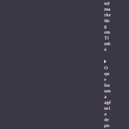
nd
ma
rke
tin
g
em
Ti
mb
ó
O
qu
e
faz
um
a
agê
nci
a
de
pu