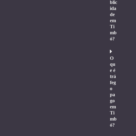
blic
ida
de
em
Ti
mb
ó?
O
qu
e é
trá
feg
o
pa
go
em
Ti
mb
ó?