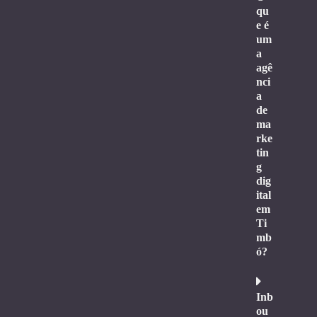
qu
e é
um
a
agê
nci
a
de
ma
rke
tin
g
dig
ital
em
Ti
mb
ó?
Inb
ou