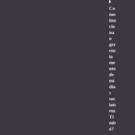
Co
mo
fun
cio
na
o
ger
enc
ia
me
nto
de
mí
dia
s
soc
iais
em
Ti
mb
ó?