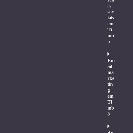
es
soc
iais
em
Ti
mb
ó
Em
ail
ma
rke
tin
g
em
Ti
mb
ó
Ag