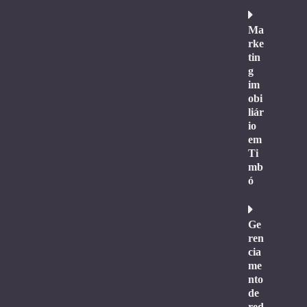
Ma
rke
tin
g
im
obi
liár
io
em
Ti
mb
ó
Ge
ren
cia
me
nto
de
red