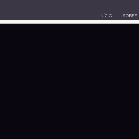
INÍCIO
SOBRE
gital em Rio do Sul