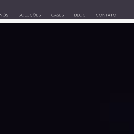
 NÓS
SOLUÇÕES
CASES
BLOG
CONTATO
>
Agência de Marketing Digital em Rio do Sul