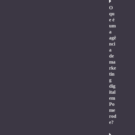
O
qu
e é
um
a
agê
nci
a
de
ma
rke
tin
g
dig
ital
em
Po
me
rod
e?