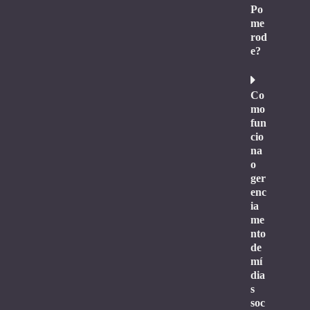
Po
me
rod
e?
Co
mo
fun
cio
na
o
ger
enc
ia
me
nto
de
mí
dia
s
soc