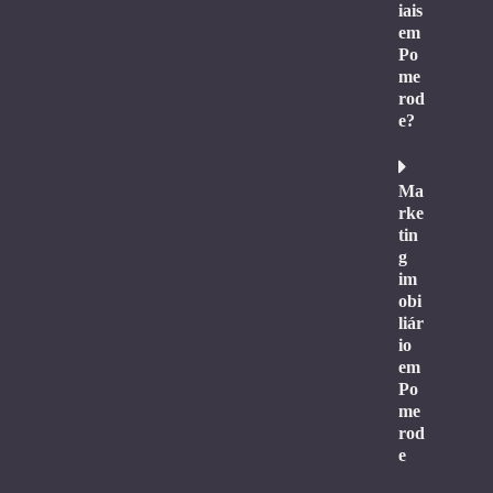
iais
em
Po
me
rod
e?
Ma
rke
tin
g
im
obi
liár
io
em
Po
me
rod
e