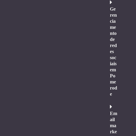
Ge
ren
cia
me
nto
de
red
es
soc
iais
em
Po
me
rod
e
Em
ail
ma
rke