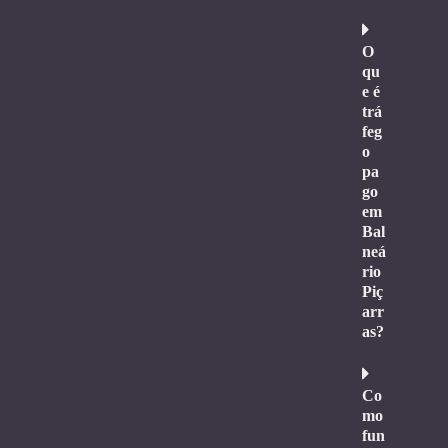
O
qu
e é
trá
feg
o
pa
go
em
Bal
neá
rio
Piç
arr
as?
Co
mo
fun