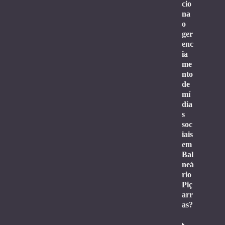
cio
na
o
ger
enc
ia
me
nto
de
mí
dia
s
soc
iais
em
Bal
neá
rio
Piç
arr
as?