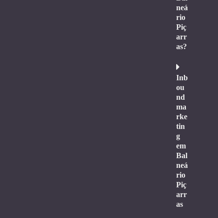
neá
rio
Piç
arr
as?
Inb
ou
nd
ma
rke
tin
g
em
Bal
neá
rio
Piç
arr
as