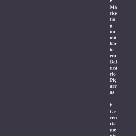
Ma
rke
tin
g
im
obi
liár
io
em
Bal
neá
rio
Piç
arr
as
Ge
ren
cia
me
nto