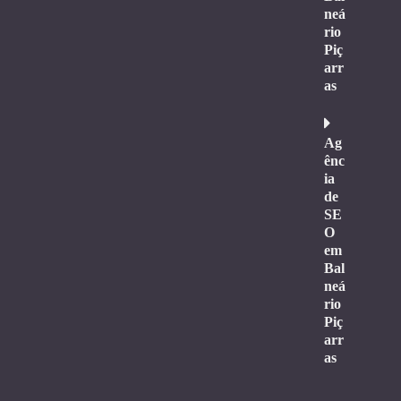
neá
rio
Piç
arr
as
Ag
ênc
ia
de
SE
O
em
Bal
neá
rio
Piç
arr
as