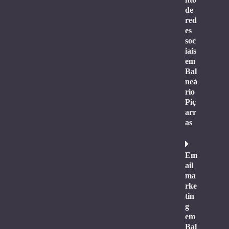
de
red
es
soc
iais
em
Bal
neá
rio
Piç
arr
as
Em
ail
ma
rke
tin
g
em
Bal