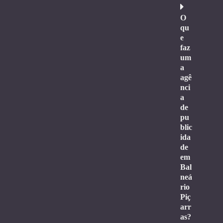
O
qu
e
faz
um
a
agê
nci
a
de
pu
blic
ida
de
em
Bal
neá
rio
Piç
arr
as?