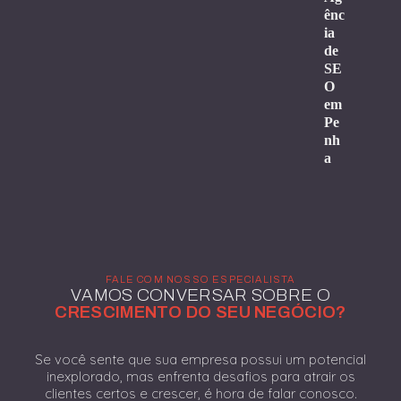
ênc
ia
de
SE
O
em
Pe
nh
a
FALE COM NOSSO ESPECIALISTA
VAMOS CONVERSAR SOBRE O
CRESCIMENTO DO SEU NEGÓCIO?
Se você sente que sua empresa possui um potencial
inexplorado, mas enfrenta desafios para atrair os
clientes certos e crescer, é hora de falar conosco.