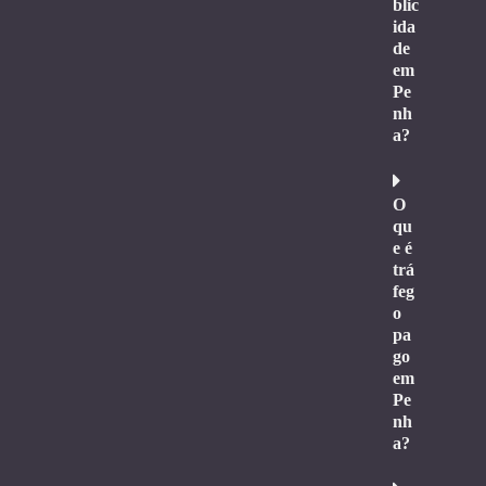
blic
ida
de
em
Pe
nh
a?
O
qu
e é
trá
feg
o
pa
go
em
Pe
nh
a?