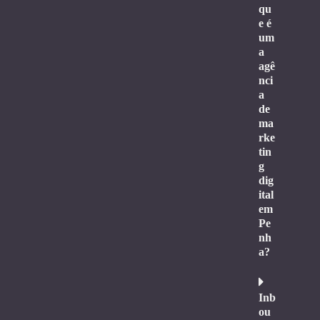
qu
e é
um
a
agê
nci
a
de
ma
rke
tin
g
dig
ital
em
Pe
nh
a?
Inb
ou