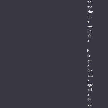
nd
ma
rke
tin
g
em
Pe
nh
a
O
qu
e
faz
um
a
agê
nci
a
de
pu