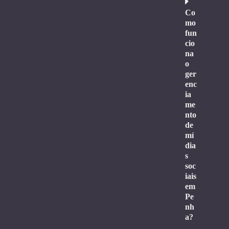
Co
mo
fun
cio
na
o
ger
enc
ia
me
nto
de
mí
dia
s
soc
iais
em
Pe
nh
a?