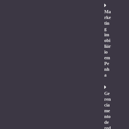
Ma
rke
tin
g
im
obi
liár
io
em
Pe
nh
a
Ge
ren
cia
me
nto
de
red