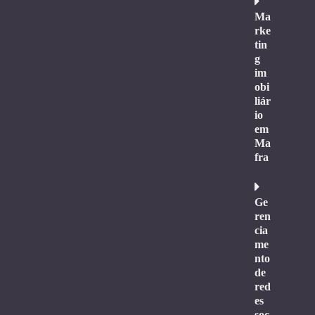
Ma
rke
tin
g
im
obi
liár
io
em
Ma
fra
Ge
ren
cia
me
nto
de
red
es
soc