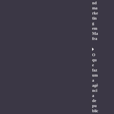
nd
ma
rke
tin
g
em
Ma
fra
O
qu
e
faz
um
a
agê
nci
a
de
pu
blic