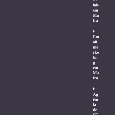
iais
em
Ma
fra
Em
ail
ma
rke
tin
g
em
Ma
fra
Ag
ênc
ia
de
SE