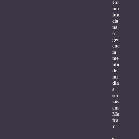
Co
mo
fun
cio
na
o
ger
enc
ia
me
nto
de
mí
dia
s
soc
iais
em
Ma
fra
?