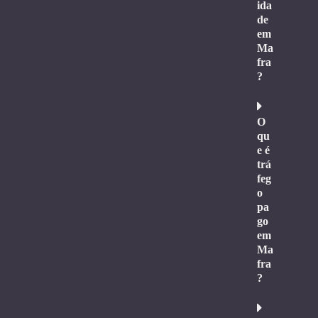
ida
de
em
Ma
fra
?
O
qu
e é
trá
feg
o
pa
go
em
Ma
fra
?