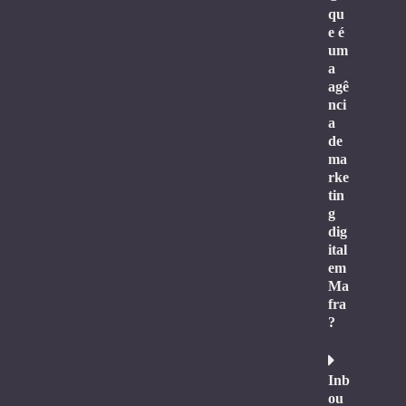
qu
e é
um
a
agê
nci
a
de
ma
rke
tin
g
dig
ital
em
Ma
fra
?
Inb
ou