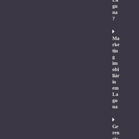
gu
na
?
Ma
rke
tin
g
im
obi
liár
io
em
La
gu
na
Ge
ren
cia