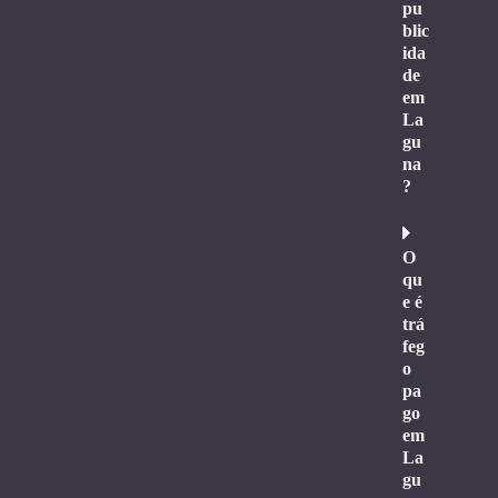
pu
blic
ida
de
em
La
gu
na
?
O
qu
e é
trá
feg
o
pa
go
em
La
gu