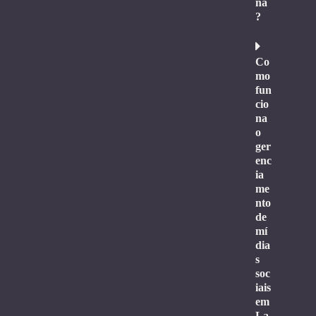
na
?
Co
mo
fun
cio
na
o
ger
enc
ia
me
nto
de
mí
dia
s
soc
iais
em
La