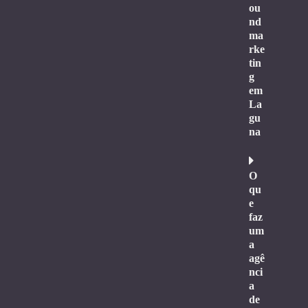
ou
nd
ma
rke
tin
g
em
La
gu
na
O
qu
e
faz
um
a
agê
nci
a
de