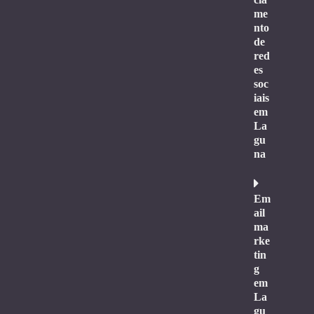
me
nto
de
red
es
soc
iais
em
La
gu
na
Em
ail
ma
rke
tin
g
em
La
gu