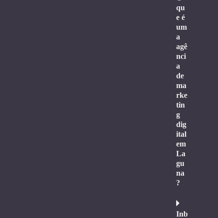
qu
e é
um
a
agê
nci
a
de
ma
rke
tin
g
dig
ital
em
La
gu
na
?
Inb