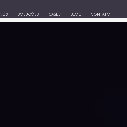
 NÓS
SOLUÇÕES
CASES
BLOG
CONTATO
>
Agência de Marketing Digital em Lages