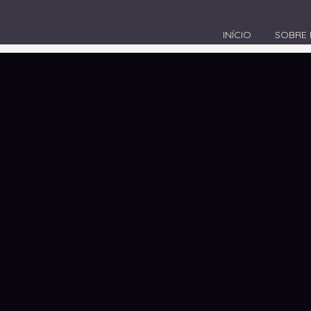
INÍCIO
SOBRE
gital em Lages