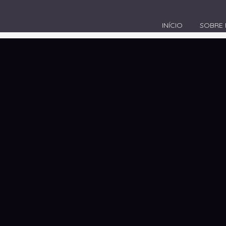
INÍCIO
SOBRE
igital em Imbituba