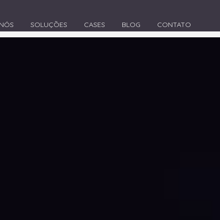
 NÓS
SOLUÇÕES
CASES
BLOG
CONTATO
>
Agência de Marketing Digital em Imbituba