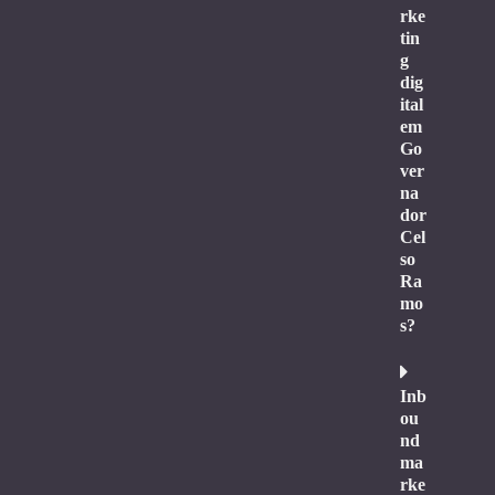
rke
tin
g
dig
ital
em
Go
ver
na
dor
Cel
so
Ra
mo
s?
Inb
ou
nd
ma
rke