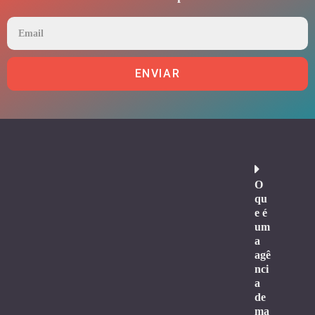
ENVIAR
O
qu
e é
um
a
agê
nci
a
de
ma