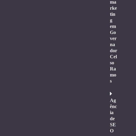
ma
rke
tin
g
em
Go
ver
na
dor
Cel
so
Ra
mo
s
Ag
ênc
ia
de
SE
O