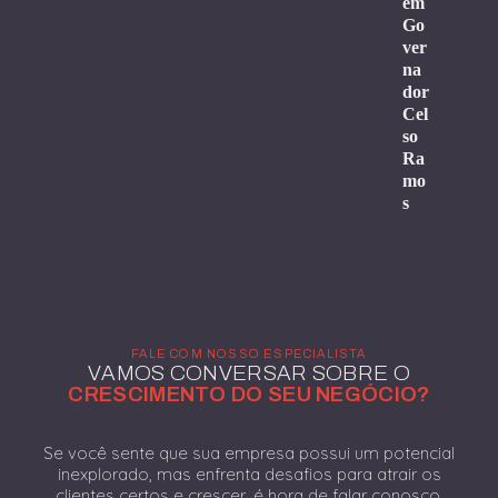
em
Go
ver
na
dor
Cel
so
Ra
mo
s
FALE COM NOSSO ESPECIALISTA
VAMOS CONVERSAR SOBRE O
CRESCIMENTO DO SEU NEGÓCIO?
Se você sente que sua empresa possui um potencial
inexplorado, mas enfrenta desafios para atrair os
clientes certos e crescer, é hora de falar conosco.