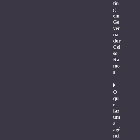
tin
g
em
Go
ver
na
dor
Cel
so
Ra
mo
s
O
qu
e
faz
um
a
agê
nci