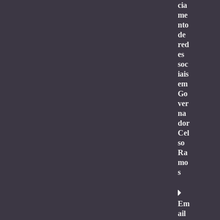
cia
me
nto
de
red
es
soc
iais
em
Go
ver
na
dor
Cel
so
Ra
mo
s
Em
ail