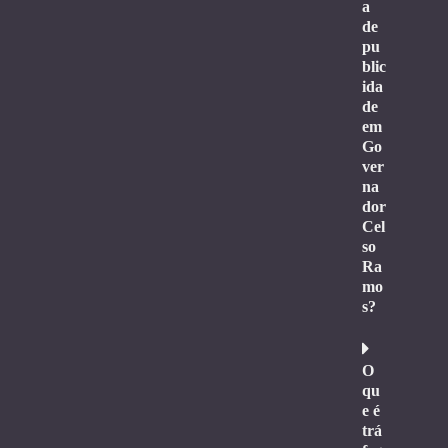
a
de
pu
blic
ida
de
em
Go
ver
na
dor
Cel
so
Ra
mo
s?
O
qu
e é
trá