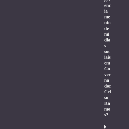
enc
ia
me
nto
de
mí
dia
s
soc
iais
em
Go
ver
na
dor
Cel
so
Ra
mo
s?