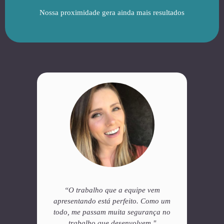
Nossa proximidade gera ainda mais resultados
em
“Conseguem atender as nossas
“Ante
mo um
expectativas e necessidades,
ao mar
ça no
normalmente nos surpreendendo
esta
"
positivamente. Equipe séria,
como n