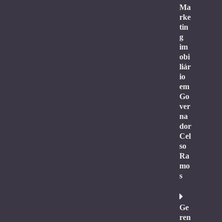
Ma
rke
tin
g
im
obi
liár
io
em
Go
ver
na
dor
Cel
so
Ra
mo
s
Ge
ren