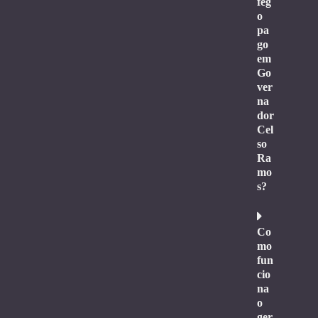
feg
o
pa
go
em
Go
ver
na
dor
Cel
so
Ra
mo
s?
Co
mo
fun
cio
na
o
ger