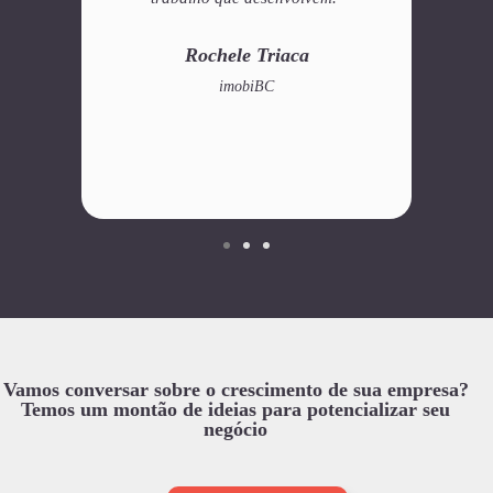
comprometida com seu trabalho e
de pau
atenciosos com nossos pedidos e flexíveis
traba
às mudanças."
MUI
servi
Du Devens
Innovare Imoveis
Vamos conversar sobre o crescimento de sua empresa?
Temos um montão de ideias para potencializar seu
negócio