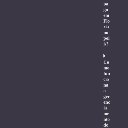
pa
go
em
Flo
ria
nó
pol
is?
Co
mo
fun
cio
na
o
ger
enc
ia
me
nto
de