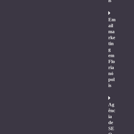
is
Em
ail
ma
rke
tin
g
em
Flo
ria
nó
pol
is
Ag
ênc
ia
de
SE