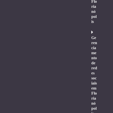
Flo
ria
nó
pol
is
Ge
ren
cia
me
nto
de
red
es
soc
iais
em
Flo
ria
nó
pol