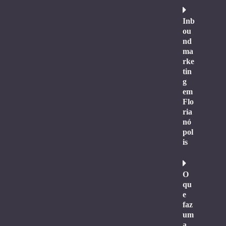
Inb
ou
nd
ma
rke
tin
g
em
Flo
ria
nó
pol
is
O
qu
e
faz
um
a