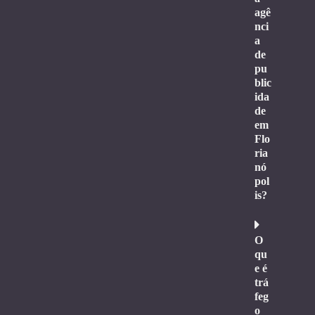
agê
nci
a
de
pu
blic
ida
de
em
Flo
ria
nó
pol
is?
O
qu
e é
trá
feg
o