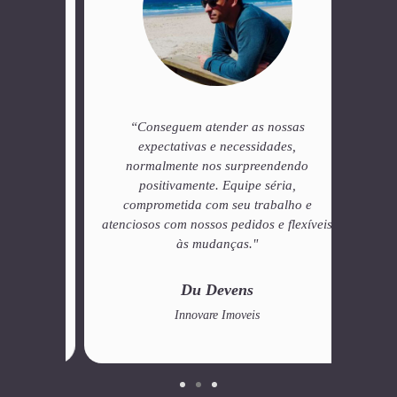
em
“Conseguem atender as nossas
“Ante
mo um
expectativas e necessidades,
ao mar
ça no
normalmente nos surpreendendo
esta
"
positivamente. Equipe séria,
como n
comprometida com seu trabalho e
de pau
atenciosos com nossos pedidos e flexíveis
traba
às mudanças."
MUI
servi
Du Devens
Innovare Imoveis