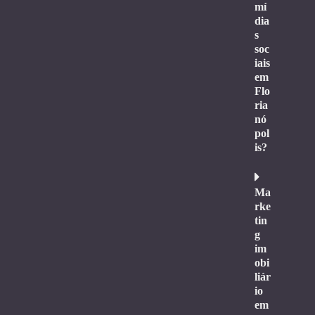
mí
dia
s
soc
iais
em
Flo
ria
nó
pol
is?
Ma
rke
tin
g
im
obi
liár
io
em