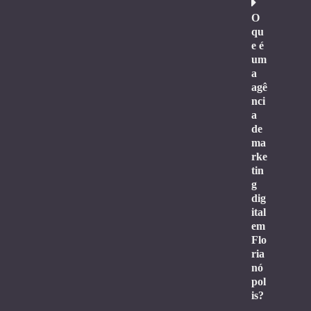
O
qu
e é
um
a
agê
nci
a
de
ma
rke
tin
g
dig
ital
em
Flo
ria
nó
pol
is?