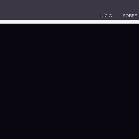
INÍCIO
SOBRE
igital em Brusque