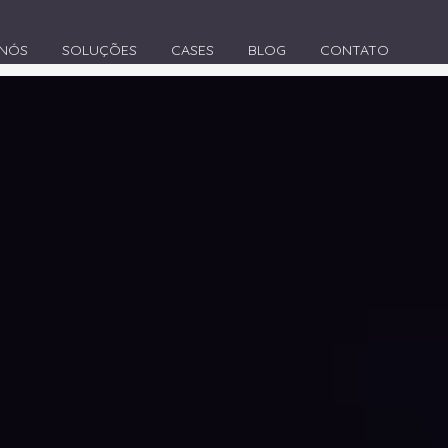
 NÓS
SOLUÇÕES
CASES
BLOG
CONTATO
>
Agência de Marketing Digital em Brusque