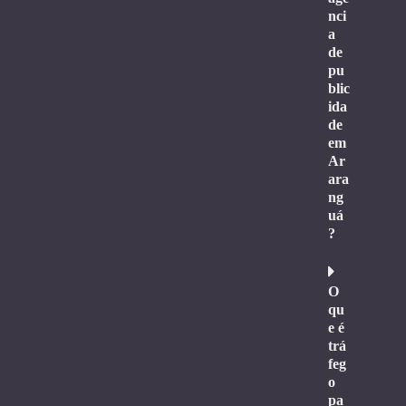
nci
a
de
pu
blic
ida
de
em
Ar
ara
ng
uá
?
O
qu
e é
trá
feg
o
pa