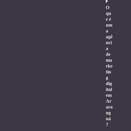
O
qu
e é
um
a
agê
nci
a
de
ma
rke
tin
g
dig
ital
em
Ar
ara
ng
uá
?