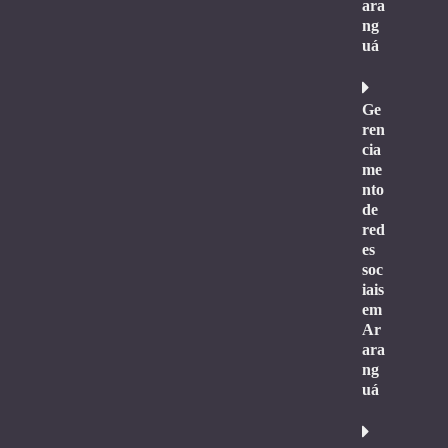
ara
ng
uá
Ge
ren
cia
me
nto
de
red
es
soc
iais
em
Ar
ara
ng
uá