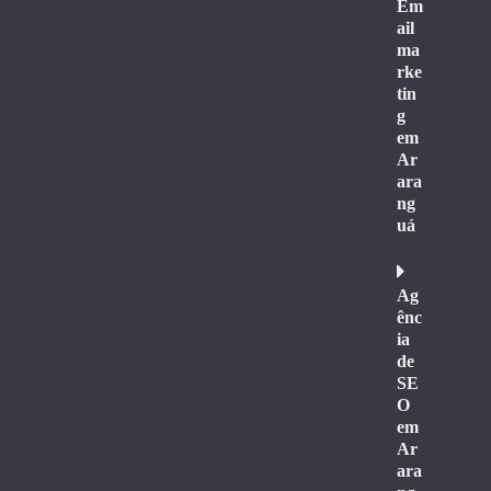
Em
ail
ma
rke
tin
g
em
Ar
ara
ng
uá
Ag
ênc
ia
de
SE
O
em
Ar
ara