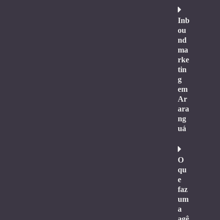
Inb
ou
nd
ma
rke
tin
g
em
Ar
ara
ng
uá
O
qu
e
faz
um
a
agê