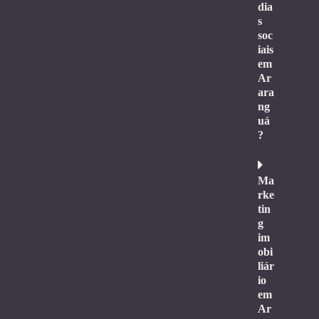
dia
s
soc
iais
em
Ar
ara
ng
uá
?
Ma
rke
tin
g
im
obi
liár
io
em
Ar