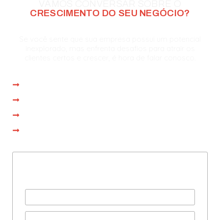
VAMOS CONVERSAR SOBRE O
CRESCIMENTO DO SEU NEGÓCIO?
Se você sente que sua empresa possui um potencial
inexplorado, mas enfrenta desafios para atrair os
clientes certos e crescer, é hora de falar conosco.
Atendimento imediato
Reunião com especialista em até 1 dia
Proposta personalizada na própria reunião
Operação iniciada em até 15 dias
Preencha com seus dados
e agende uma consultoria