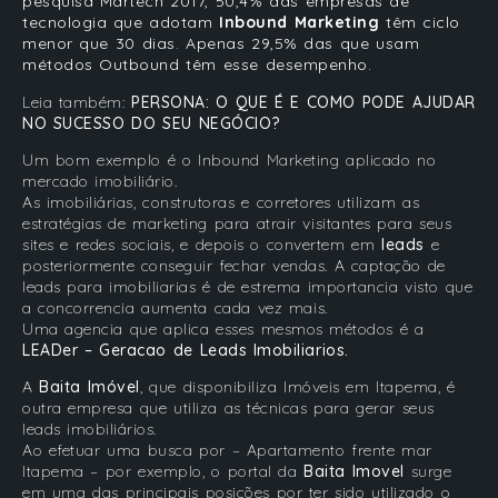
pesquisa
Martech 2017
, 50,4% das empresas de
tecnologia que adotam
Inbound Marketing
têm ciclo
menor que 30 dias. Apenas 29,5% das que usam
métodos Outbound têm esse desempenho.
Leia também:
PERSONA: O QUE É E COMO PODE AJUDAR
NO SUCESSO DO SEU NEGÓCIO?
Um bom exemplo é o Inbound Marketing aplicado no
mercado imobiliário.
As imobiliárias, construtoras e corretores utilizam as
estratégias de marketing para atrair visitantes para seus
sites e redes sociais, e depois o convertem em
leads
e
posteriormente conseguir fechar vendas. A captação de
leads para imobiliarias é de estrema importancia visto que
a concorrencia aumenta cada vez mais.
Uma agencia que aplica esses mesmos métodos é a
LEADer – Geracao de Leads Imobiliarios.
A
Baita Imóvel
, que disponibiliza Imóveis em Itapema, é
outra empresa que utiliza as técnicas para gerar seus
leads imobiliários.
Ao efetuar uma busca por – Apartamento frente mar
Itapema – por exemplo, o portal da
Baita Imovel
surge
em uma das principais posições por ter sido utilizado o