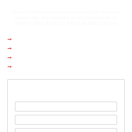
Se você sente que sua empresa possui um potencial
inexplorado, mas enfrenta desafios para atrair os
clientes certos e crescer, é hora de falar conosco.
Atendimento imediato
Reunião com especialista em até 1 dia
Proposta personalizada na própria reunião
Operação iniciada em até 15 dias
Preencha com seus dados
e agende uma consultoria