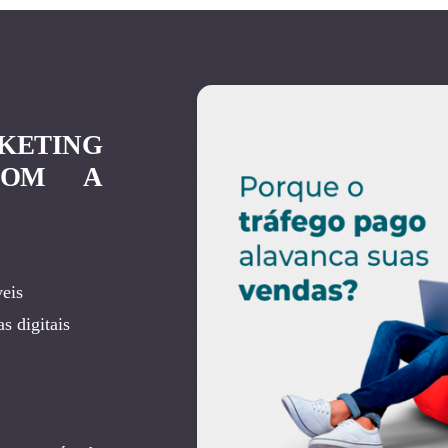
KETING
COM A
eis
s digitais