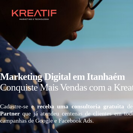
Marketing Digital em Itanhaém
Conquiste Mais Vendas com a Kreat
Cadastre-se e
receba uma consultoria gratuita
de
Partner
que já atendeu centenas de clientes em tod
campanhas de Google e Facebook Ads.