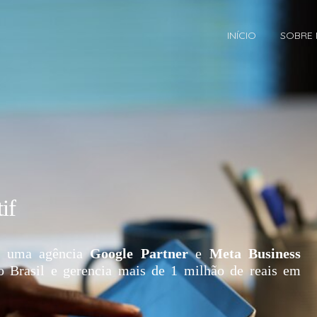
INÍCIO
SOBRE
if
 uma agência
Google Partner
e
Meta Business
o Brasil e gerencia mais de 1 milhão de reais em