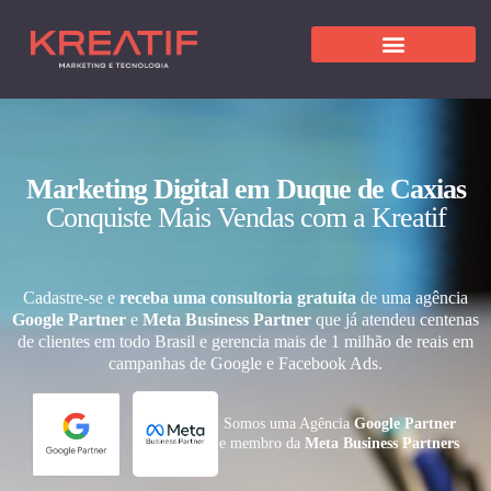
Marketing Digital em Duque de Caxias
Conquiste Mais Vendas com a Kreatif
Cadastre-se e
receba uma consultoria gratuita
de uma agência
Google Partner
e
Meta Business Partner
que já atendeu centenas
de clientes em todo Brasil e gerencia mais de 1 milhão de reais em
campanhas de Google e Facebook Ads.
Somos uma Agência
Google Partner
e membro da
Meta Business Partners