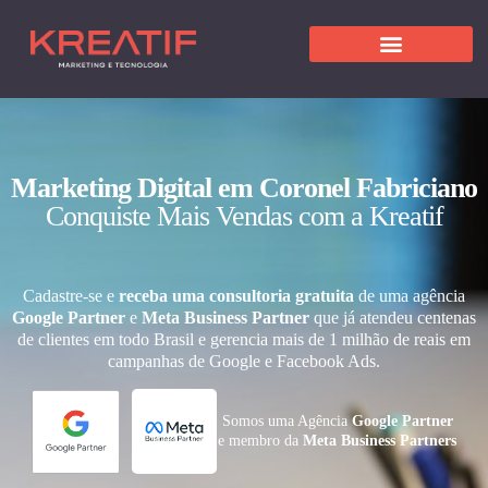
Marketing Digital em Coronel Fabriciano
Conquiste Mais Vendas com a Kreatif
Cadastre-se e
receba uma consultoria gratuita
de uma agência
Google Partner
e
Meta Business Partner
que já atendeu centenas
de clientes em todo Brasil e gerencia mais de 1 milhão de reais em
campanhas de Google e Facebook Ads.
Somos uma Agência
Google Partner
e membro da
Meta Business Partners