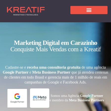
Marketing Digital em Carazinho
Conquiste Mais Vendas com a Kreatif
Cadastre-se e
receba uma consultoria gratuita
de uma agência
Google Partner
e
Meta Business Partner
que já atendeu centenas
de clientes em todo Brasil e gerencia mais de 1 milhão de reais em
campanhas de Google e Facebook Ads.
Somos uma Agência
Google Partner
e membro da
Meta Business Partners