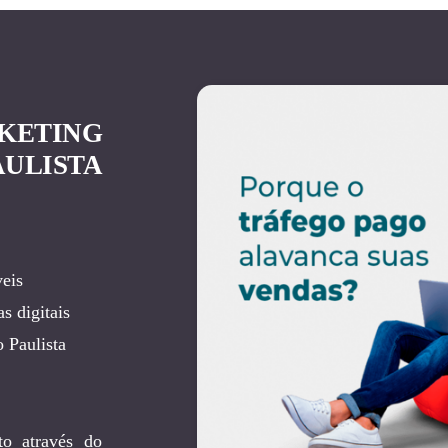
KETING
ULISTA
eis
s digitais
 Paulista
to através do