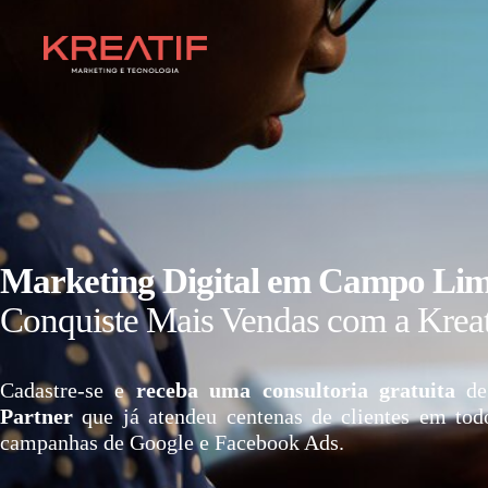
Marketing Digital em Campo Lim
Conquiste Mais Vendas com a Kreat
Cadastre-se e
receba uma consultoria gratuita
de
Partner
que já atendeu centenas de clientes em tod
campanhas de Google e Facebook Ads.