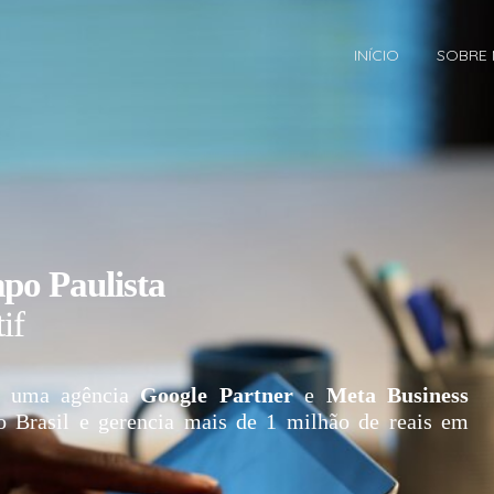
INÍCIO
SOBRE
po Paulista
if
 uma agência
Google Partner
e
Meta Business
o Brasil e gerencia mais de 1 milhão de reais em