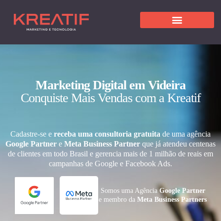
Marketing Digital em Videira
Conquiste Mais Vendas com a Kreatif
Cadastre-se e
receba uma consultoria gratuita
de uma agência
Google Partner
e
Meta Business Partner
que já atendeu centenas
de clientes em todo Brasil e gerencia mais de 1 milhão de reais em
campanhas de Google e Facebook Ads.
Somos uma Agência
Google Partner
e membro da
Meta Business Partners