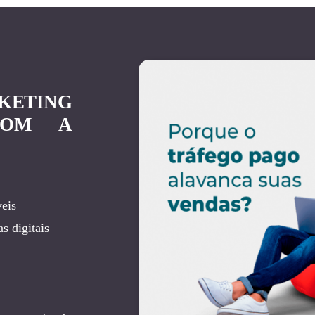
KETING
COM A
eis
s digitais