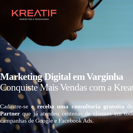
Marketing Digital em Varginha
Conquiste Mais Vendas com a Kreat
Cadastre-se e
receba uma consultoria gratuita
de
Partner
que já atendeu centenas de clientes em tod
campanhas de Google e Facebook Ads.