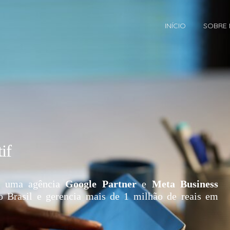
INÍCIO
SOBRE
if
 uma agência
Google Partner
e
Meta Business
o Brasil e gerencia mais de 1 milhão de reais em