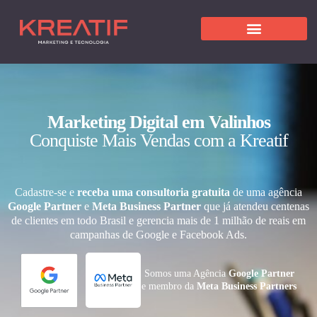
Marketing Digital em Valinhos
Conquiste Mais Vendas com a Kreatif
Cadastre-se e
receba uma consultoria gratuita
de uma agência
Google Partner
e
Meta Business Partner
que já atendeu centenas
de clientes em todo Brasil e gerencia mais de 1 milhão de reais em
campanhas de Google e Facebook Ads.
Somos uma Agência
Google Partner
e membro da
Meta Business Partners