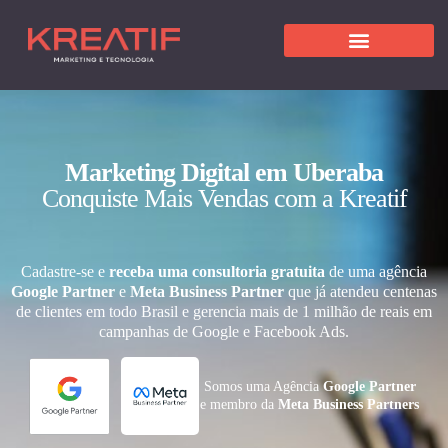
Marketing Digital em Uberaba
Conquiste Mais Vendas com a Kreatif
Cadastre-se e
receba uma consultoria gratuita
de uma agência
Google Partner
e
Meta Business Partner
que já atendeu centenas
de clientes em todo Brasil e gerencia mais de 1 milhão de reais em
campanhas de Google e Facebook Ads.
Somos uma Agência
Google Partner
e membro da
Meta Business Partners