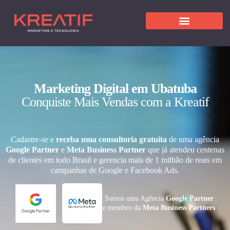
Marketing Digital em Ubatuba
Conquiste Mais Vendas com a Kreatif
Cadastre-se e
receba uma consultoria gratuita
de uma agência
Google Partner
e
Meta Business Partner
que já atendeu centenas
de clientes em todo Brasil e gerencia mais de 1 milhão de reais em
campanhas de Google e Facebook Ads.
Somos uma Agência
Google Partner
e membro da
Meta Business Partners