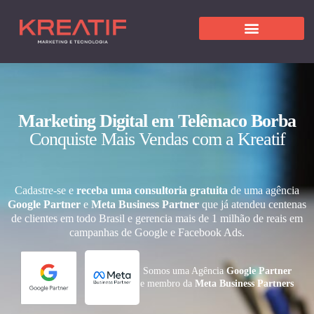
Marketing Digital em Telêmaco Borba
Conquiste Mais Vendas com a Kreatif
Cadastre-se e
receba uma consultoria gratuita
de uma agência
Google Partner
e
Meta Business Partner
que já atendeu centenas
de clientes em todo Brasil e gerencia mais de 1 milhão de reais em
campanhas de Google e Facebook Ads.
Somos uma Agência
Google Partner
e membro da
Meta Business Partners