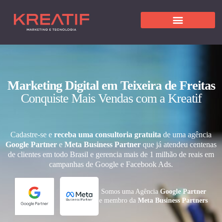
Marketing Digital em Teixeira de Freitas
Conquiste Mais Vendas com a Kreatif
Cadastre-se e
receba uma consultoria gratuita
de uma agência
Google Partner
e
Meta Business Partner
que já atendeu centenas
de clientes em todo Brasil e gerencia mais de 1 milhão de reais em
campanhas de Google e Facebook Ads.
Somos uma Agência
Google Partner
e membro da
Meta Business Partners