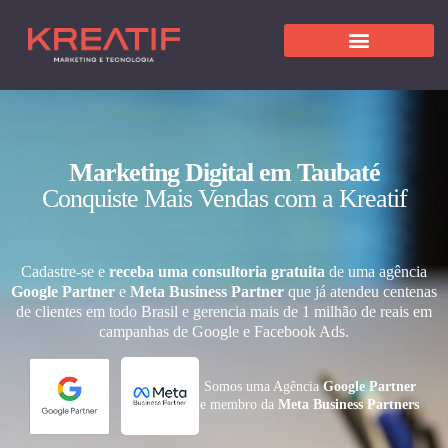
Marketing Digital em Taubaté
Conquiste Mais Vendas com a Kreatif
Cadastre-se e
receba uma consultoria gratuita
de uma agência
Google Partner
e
Meta Business Partner
que já atendeu centenas
de clientes em todo Brasil e gerencia mais de 1 milhão de reais em
campanhas de Google e Facebook Ads.
Somos uma Agência
Google Partner
e membro da
Meta Business Partners