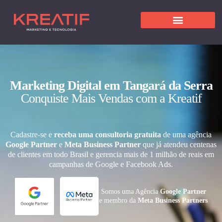
Marketing Digital em Tangará da Serra
Conquiste Mais Vendas com a Kreatif
Cadastre-se e
receba uma consultoria gratuita
de uma agência
Google Partner
e
Meta Business Partner
que já atendeu centenas
de clientes em todo Brasil e gerencia mais de 1 milhão de reais em
campanhas de Google e Facebook Ads.
Somos uma Agência
Google Partner
e membro da
Meta Business Partners