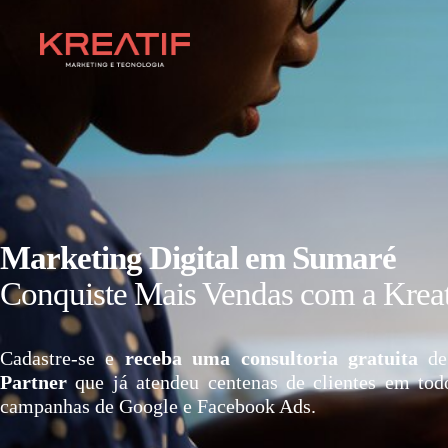
Marketing Digital em Sumaré
Conquiste Mais Vendas com a Kreat
Cadastre-se e
receba uma consultoria gratuita
de
Partner
que já atendeu centenas de clientes em tod
campanhas de Google e Facebook Ads.