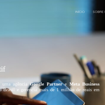
INÍCIO
SOBRE
if
 uma agência
Google Partner
e
Meta Business
o Brasil e gerencia mais de 1 milhão de reais em