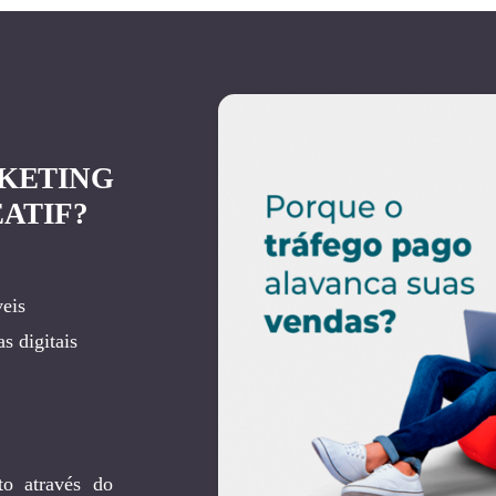
KETING
ATIF?
eis
s digitais
to através do