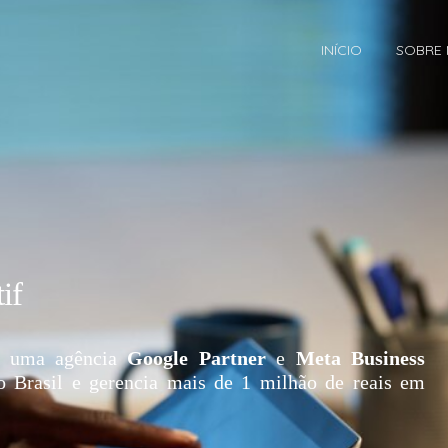
INÍCIO
SOBRE
if
 uma agência
Google Partner
e
Meta Business
o Brasil e gerencia mais de 1 milhão de reais em