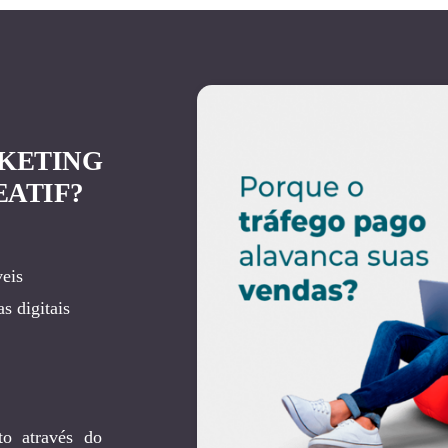
KETING
EATIF?
eis
s digitais
to através do