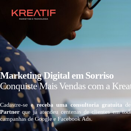
Marketing Digital em Sorriso
Conquiste Mais Vendas com a Kreat
Cadastre-se e
receba uma consultoria gratuita
de
Partner
que já atendeu centenas de clientes em tod
campanhas de Google e Facebook Ads.