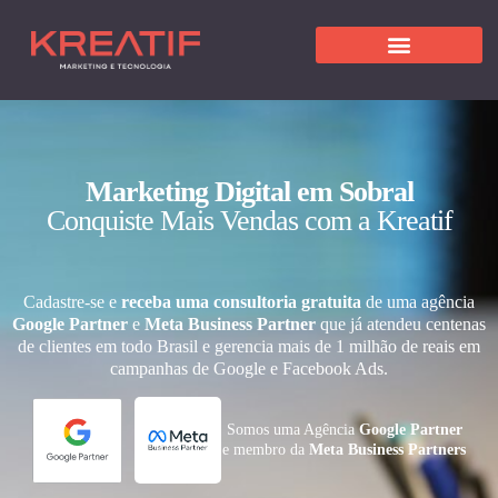
Marketing Digital em Sobral
Conquiste Mais Vendas com a Kreatif
Cadastre-se e
receba uma consultoria gratuita
de uma agência
Google Partner
e
Meta Business Partner
que já atendeu centenas
de clientes em todo Brasil e gerencia mais de 1 milhão de reais em
campanhas de Google e Facebook Ads.
Somos uma Agência
Google Partner
e membro da
Meta Business Partners