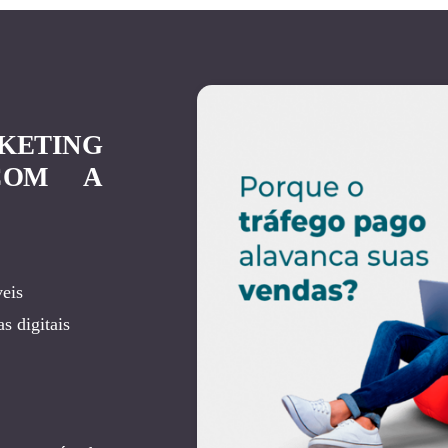
KETING
COM A
eis
s digitais