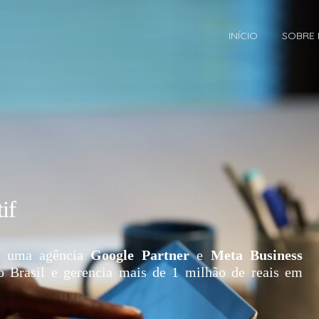
INÍCIO
SOBRE
if
 uma agência
Google Partner
e
Meta Business
o Brasil e gerencia mais de 1 milhão de reais em