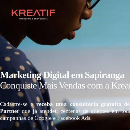
Marketing Digital em Sapiranga
Conquiste Mais Vendas com a Kreat
Cadastre-se e
receba uma consultoria gratuita
de
Partner
que já atendeu centenas de clientes em tod
campanhas de Google e Facebook Ads.